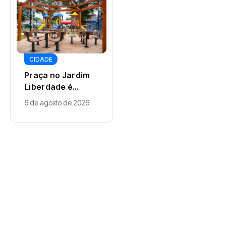
DESTAQUES
CIDADE
Desaparecimento
Praça no Jardim
de primas no
Liberdade é
Paraná completa
6 de agosto de 2026
revitalizada com
6 de agosto de 2026
mais de 100 dias;
novos espaços de
veja o que se
lazer e
sabe sobre as
acessibilidade
investigações