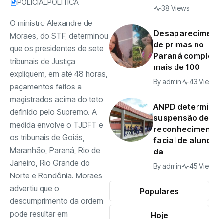
POLICIAL
POLÍTICA
38 Views
O ministro Alexandre de
Desaparecimen
Moraes, do STF, determinou
de primas no
que os presidentes de sete
Paraná complet
tribunais de Justiça
mais de 100
expliquem, em até 48 horas,
By
admin
43 Views
pagamentos feitos a
magistrados acima do teto
ANPD determina
definido pelo Supremo. A
suspensão de
medida envolve o TJDFT e
reconheciment
os tribunais de Goiás,
facial de alunos
Maranhão, Paraná, Rio de
da
Janeiro, Rio Grande do
By
admin
45 Views
Norte e Rondônia. Moraes
advertiu que o
Populares
descumprimento da ordem
pode resultar em
Hoje