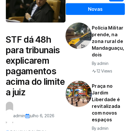
Novas
Polícia Militar
prende, na
STF dá 48h
zona rural de
para tribunais
Mandaguaçu,
dois
explicarem
By
admin
pagamentos
12 Views
acima do limite
Praça no
a juiz
Jardim
Liberdade é
revitalizada
com novos
admin
julho 6, 2026
espaços
By
admin