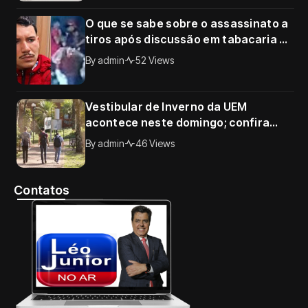
O que se sabe sobre o assassinato a
tiros após discussão em tabacaria de
Sarandi; câmera registrou o crime
By
admin
52 Views
Vestibular de Inverno da UEM
acontece neste domingo; confira
horários, documentos e tudo o que o
By
admin
46 Views
candidato precisa saber
Contatos