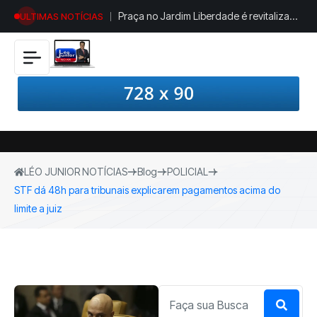
Praça no Jardim Liberdade é revitalizada
ULTIMAS NOTÍCIAS
com novos espaços de lazer e
acessibilidade
LÉO JUNIOR NOTÍCIAS
Blog
POLICIAL
STF dá 48h para tribunais explicarem pagamentos acima do
limite a juiz