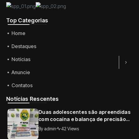
Top Categorias
Home
Destaques
Notícias
Anuncie
Contatos
Notícias Rescentes
Duas adolescentes são apreendidas
com cocaína e balança de precisão
no Conjunto Requião, em Maringá
By
admin
42 Views