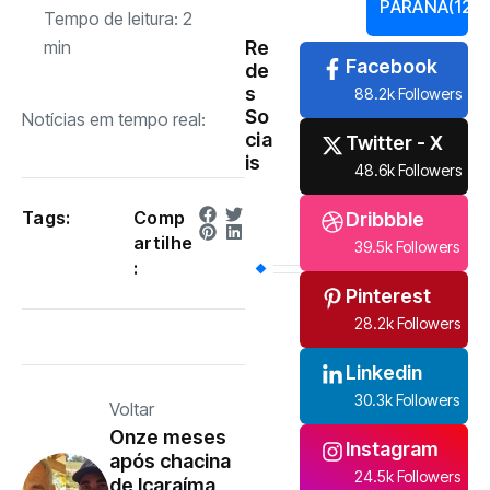
PARANÁ
(121)
Tempo de leitura:
2
min
Re
Facebook
de
s
88.2k Followers
So
Notícias em tempo real:
cia
Twitter - X
is
48.6k Followers
Tags:
Comp
Dribbble
artilhe
39.5k Followers
:
Pinterest
28.2k Followers
Linkedin
30.3k Followers
Voltar
Onze meses
Instagram
após chacina
24.5k Followers
de Icaraíma,