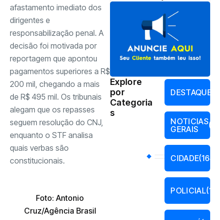
afastamento imediato dos
dirigentes e
responsabilização penal. A
decisão foi motivada por
reportagem que apontou
pagamentos superiores a R$
Explore
200 mil, chegando a mais
por
DESTAQUES
de R$ 495 mil. Os tribunais
Categoria
alegam que os repasses
s
NOTICIAS
seguem resolução do CNJ,
(17
GERAIS
enquanto o STF analisa
quais verbas são
CIDADE
(164)
constitucionais.
POLICIAL
(13
Foto: Antonio
Cruz/Agência Brasil