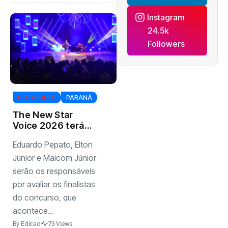
Instagram
24.5k
Followers
DESTAQUES
PARANÁ
The New Star
Voice 2026 terá
jurados de
Eduardo Pepato, Elton
destaque da
música brasileira
Júnior e Maicom Júnior
na grande final
serão os responsáveis
por avaliar os finalistas
do concurso, que
acontece...
By
Edicao
73 Views