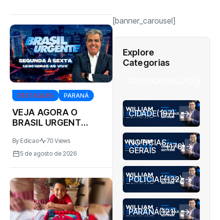
[banner_carousel]
Explore
Categorias
DESTAQUES
(275)
DESTAQUES
PARANÁ
VEJA AGORA O
CIDADE
(197)
BRASIL URGENTE
05/08/2026
By
Edicao
70 Views
NOTICIAS
(178)
GERAIS
5 de agosto de 2026
POLICIAL
(132)
PARANÁ
(121)