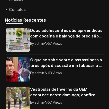
Contatos
Notícias Rescentes
Duas adolescentes são apreendidas
com cocaína e balança de precisão
no Conjunto Requião, em Maringá
By
admin
57 Views
O que se sabe sobre o assassinato a
tiros após discussão em tabacaria de
Sarandi; câmera registrou o crime
By
admin
63 Views
Vestibular de Inverno da UEM
acontece neste domingo; confira
horários, documentos e tudo o que o
By
admin
57 Views
candidato precisa saber