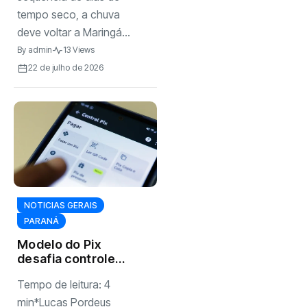
tempo seco, a chuva
deve voltar a Maringá...
By
admin
13 Views
22 de julho de 2026
NOTICIAS GERAIS
PARANÁ
Modelo do Pix
desafia controle
financeiro dos
Tempo de leitura: 4
EUA sobre o Brasil
min*Lucas Pordeus