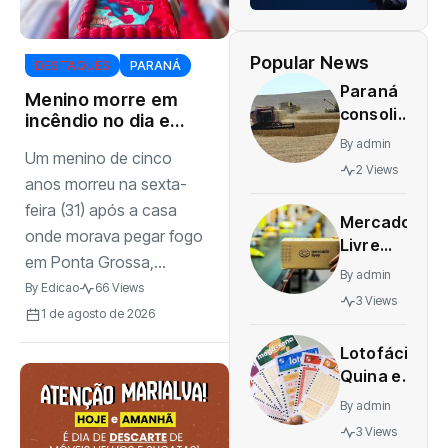
Popular News
DESTAQUES
PARANÁ
Paraná
Menino morre em
consolida
incêndio no dia em
liderança
que completava
By
admin
Um menino de cinco
na
cinco anos em
2 Views
Ponta Grossa (PR)
economia
anos morreu na sexta-
no sul do
feira (31) após a casa
Mercado
Brasil
onde morava pegar fogo
Livre
em Ponta Grossa,...
promove
By
admin
By
Edicao
66 Views
mutirão
3 Views
de
1 de agosto de 2026
empregos
Lotofácil,
com mais
Quina e
de 70
Lotomania
vagas em
By
admin
têm
Maringá;
3 Views
ganhadores;