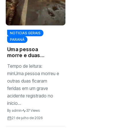
NOTICIAS GERAIS
PARANÁ
Uma pessoa
morre e duas
ficam feridas em
Tempo de leitura:
grave acidente
entre
minUma pessoa morreu e
caminhonete e
outras duas ficaram
carreta no
feridas em um grave
Contorno Sul de
acidente registrado no
Marialva
início...
By
admin
37 Views
21 de julho de 2026