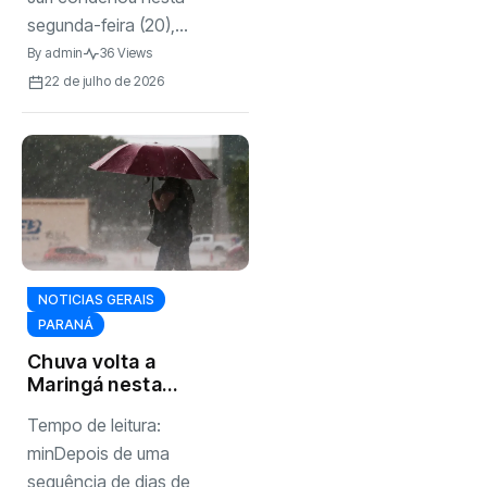
prisão
segunda-feira (20),...
By
admin
36 Views
22 de julho de 2026
NOTICIAS GERAIS
PARANÁ
Chuva volta a
Maringá nesta
quarta-feira (22);
Tempo de leitura:
Simepar prevê até
10,6 mm de
minDepois de uma
precipitação
sequência de dias de