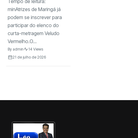
Tempo de leitura:
seleção de atrizes
para gravações
minAtrizes de Maringá já
podem se inscrever para
participar do elenco do
curta-metragem Veludo
Vermelho.O...
By
admin
14 Views
21 de julho de 2026