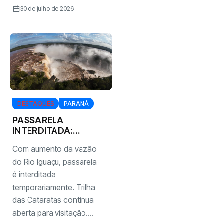
30 de julho de 2026
DESTAQUES
PARANÁ
PASSARELA
INTERDITADA:
Cataratas do
Com aumento da vazão
Iguaçu com vazão
de 10 milhões de
do Rio Iguaçu, passarela
litros d’água por
é interditada
segundo
temporariamente. Trilha
das Cataratas continua
aberta para visitação....