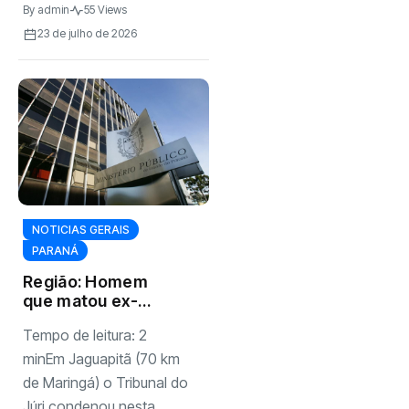
By
admin
55 Views
23 de julho de 2026
NOTICIAS GERAIS
PARANÁ
Região: Homem
que matou ex-
mulher na frente
Tempo de leitura: 2
dos próprios
filhos é
minEm Jaguapitã (70 km
condenado a mais
de Maringá) o Tribunal do
de 50 anos de
Júri condenou nesta