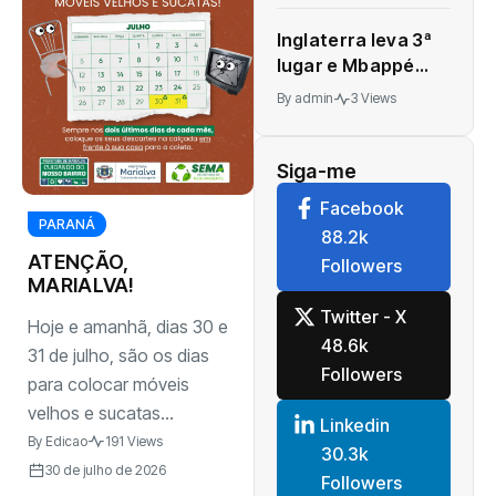
CONFIRA
veja os
Inglaterra leva 3ª
resultados
lugar e Mbappé
dos sorteios
vira maior
desta
By
admin
3 Views
artilheiro das
segunda-
Copas
feira (13)
Siga-me
Facebook
PARANÁ
88.2k
ATENÇÃO,
Followers
MARIALVA!
Twitter - X
Hoje e amanhã, dias 30 e
48.6k
31 de julho, são os dias
Followers
para colocar móveis
velhos e sucatas...
Linkedin
By
Edicao
191 Views
30.3k
30 de julho de 2026
Followers