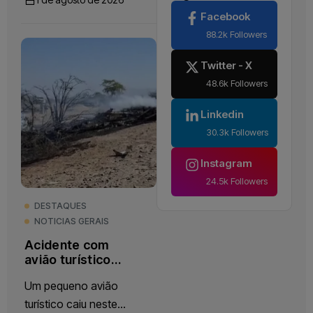
atingir intensidade forte
Facebook
entre agosto e outubro
88.2k Followers
de 2026,...
Twitter - X
48.6k Followers
Linkedin
30.3k Followers
Instagram
24.5k Followers
DESTAQUES
NOTICIAS GERAIS
Acidente com
avião turístico
deixa 13 mortos
Um pequeno avião
no Peru
turístico caiu neste