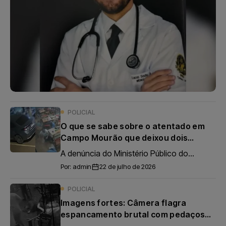
POLICIAL
O que se sabe sobre o atentado em
Campo Mourão que deixou dois
mortos e
A denúncia do Ministério Público do...
Por:
admin
22 de julho de 2026
POLICIAL
Imagens fortes: Câmera flagra
espancamento brutal com pedaços