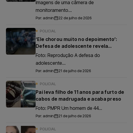
de madeira em conveniência no
Imagens de uma câmera de
Paraná
monitoramento...
Por:
admin
22 de julho de 2026
POLICIAL
‘Ele chorou muito no depoimento’:
Defesa de adolescente revela
detalhes inéditos sobre atentado que
Foto: Reprodução A defesa do
matou
adolescente...
Por:
admin
21 de julho de 2026
POLICIAL
Pai leva filho de 11 anos para furto de
cabos de madrugada e acaba preso
Foto: PMPR Um homem de 44...
Por:
admin
21 de julho de 2026
POLICIAL