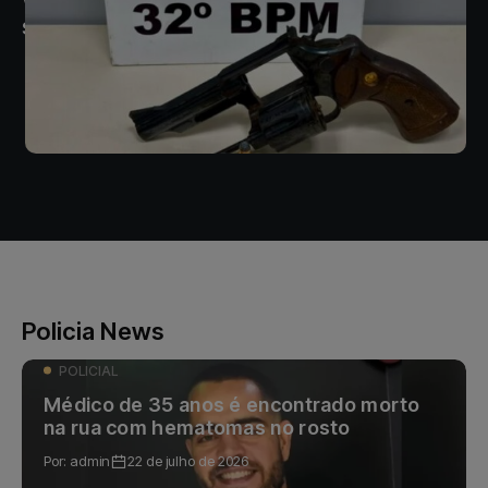
s
Policia News
POLICIAL
Médico de 35 anos é encontrado morto
na rua com hematomas no rosto
Por:
admin
22 de julho de 2026