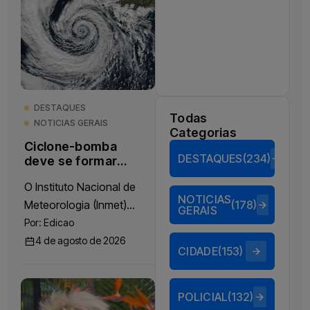
DESTAQUES
Todas
NOTICIAS GERAIS
Categorias
Ciclone-bomba
DESTAQUES
(234)
deve se formar
sobre o Brasil
O Instituto Nacional de
nos próximos
NOTICIAS
dias, alerta o
Meteorologia (Inmet)
(178)
GERAIS
Inmet
informou nesta terça-
Por:
Edicao
feira, 4, que
4 de agosto de 2026
CIDADE
(153)
acompanha a
formação de um
sistema de...
POLICIAL
(132)