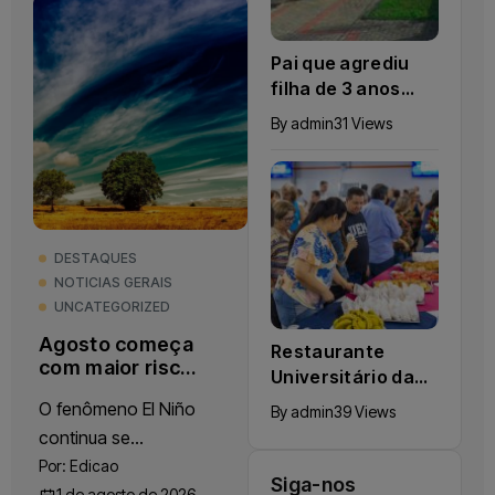
Pai que agrediu
filha de 3 anos
com chute é
By
admin
31 Views
investigado pela
Polícia Civil no
Paraná
DESTAQUES
NOTICIAS GERAIS
UNCATEGORIZED
Agosto começa
Restaurante
com maior risco
Universitário da
de El Niño forte,
UEM retoma
O fenômeno El Niño
diz ONU
By
admin
39 Views
atendimento
continua se
normal nesta
intensificando e deve
Por:
Edicao
quinta-feira (09)
Siga-nos
1 de agosto de 2026