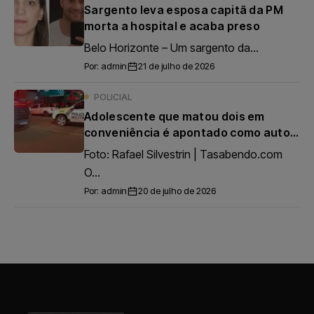
Sargento leva esposa capitã da PM
morta a hospital e acaba preso
Belo Horizonte – Um sargento da...
Por:
admin
21 de julho de 2026
POLICIAL
Adolescente que matou dois em
conveniência é apontado como autor
de outro ataque a tiros
Foto: Rafael Silvestrin | Tasabendo.com
O...
Por:
admin
20 de julho de 2026