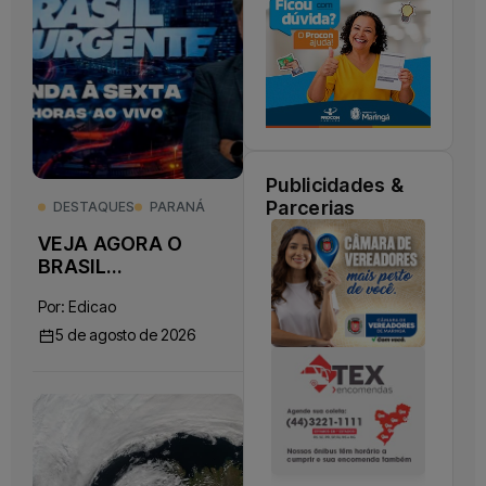
Publicidades &
Parcerias
DESTAQUES
PARANÁ
VEJA AGORA O
BRASIL
URGENTE
Por:
Edicao
05/08/2026
5 de agosto de 2026