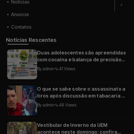
Notícias
Anuncie
Contatos
Notícias Rescentes
Duas adolescentes são apreendidas
com cocaína e balança de precisão
no Conjunto Requião, em Maringá
By
admin
41 Views
O que se sabe sobre o assassinato a
tiros após discussão em tabacaria de
Sarandi; câmera registrou o crime
By
admin
48 Views
Vestibular de Inverno da UEM
acontece neste domingo; confira