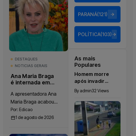
PARANÁ
(121)
POLÍTICA
(103)
As mais
DESTAQUES
Populares
NOTICIAS GERAIS
Homem morre
Ana Maria Braga
após invadir
é internada em
residência e ser
hospital de São
By
admin
32 Views
A apresentadora Ana
Paulo
contido por
Maria Braga acabou
morador em
Sarandi
sendo internada em um
Por:
Edicao
hospital particular de
1 de agosto de 2026
São Paulo na última
sexta-feira, 31 de...