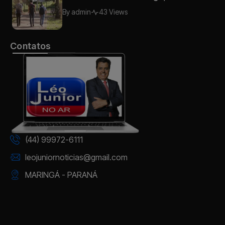
horários, documentos e tudo o que o
By
admin
43 Views
candidato precisa saber
Contatos
(44) 99972-6111
leojuniornoticias@gmail.com
MARINGÁ - PARANÁ