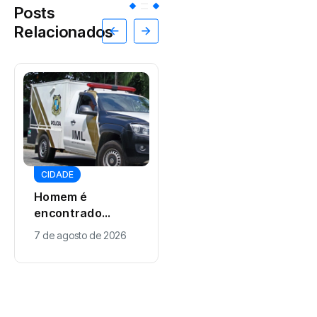
Posts
Relacionados
CIDADE
Agrinho inspira
CIDADE
tese de
Homem é
doutorado sobre
7 de agosto de 2026
encontrado
qualidade da
morto ao lado de
7 de agosto de 2026
água no meio
fiação elétrica no
rural
Jardim dos
Pássaros em
Maringá