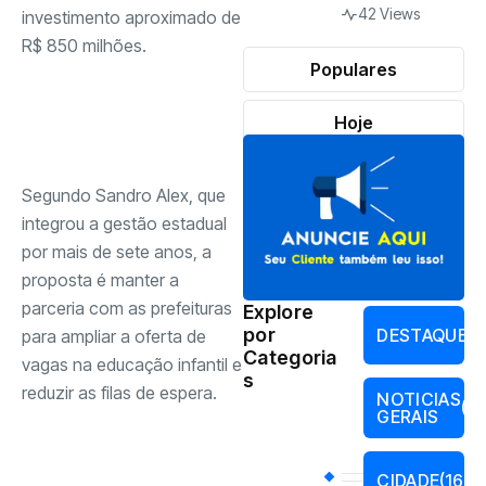
42 Views
investimento aproximado de
R$ 850 milhões.
Populares
Hoje
Segundo Sandro Alex, que
integrou a gestão estadual
por mais de sete anos, a
proposta é manter a
parceria com as prefeituras
Explore
por
DESTAQUES
para ampliar a oferta de
Categoria
vagas na educação infantil e
s
reduzir as filas de espera.
NOTICIAS
(17
GERAIS
CIDADE
(168)