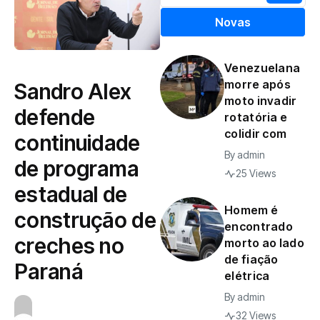
Novas
Venezuelana
morre após
Sandro Alex
moto invadir
defende
rotatória e
colidir com
continuidade
By
admin
de programa
25 Views
estadual de
Homem é
construção de
encontrado
creches no
morto ao lado
de fiação
Paraná
elétrica
By
admin
32 Views