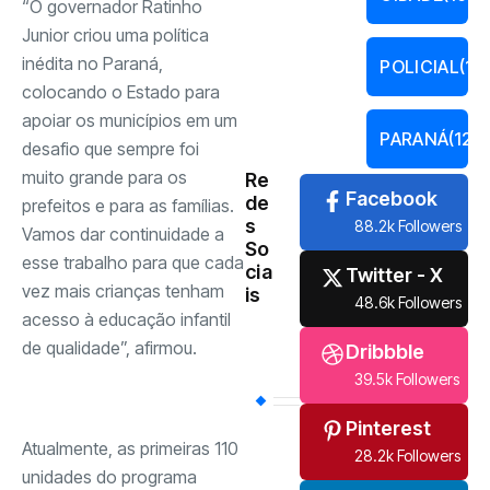
“O governador Ratinho
Junior criou uma política
inédita no Paraná,
POLICIAL
(13
colocando o Estado para
apoiar os municípios em um
PARANÁ
(121)
desafio que sempre foi
muito grande para os
Re
Facebook
de
prefeitos e para as famílias.
s
88.2k Followers
Vamos dar continuidade a
So
esse trabalho para que cada
cia
Twitter - X
vez mais crianças tenham
is
48.6k Followers
acesso à educação infantil
de qualidade”, afirmou.
Dribbble
39.5k Followers
Pinterest
Atualmente, as primeiras 110
28.2k Followers
unidades do programa