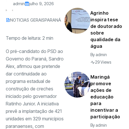
admin
julho 9, 2026
Agrinho
inspira tese
NOTICIAS GERAIS
PARANÁ
de doutorado
sobre
Tempo de leitura:
2
min
qualidade da
água
O pré-candidato do PSD ao
By
admin
Governo do Paraná, Sandro
29 Views
Alex, afirmou que pretende
dar continuidade ao
Maringá
programa estadual de
promove
construção de creches
ações de
iniciado pelo governador
educação
para
Ratinho Junior. A iniciativa
incentivar a
prevê a implantação de 421
participação
unidades em 329 municípios
By
admin
paranaenses, com