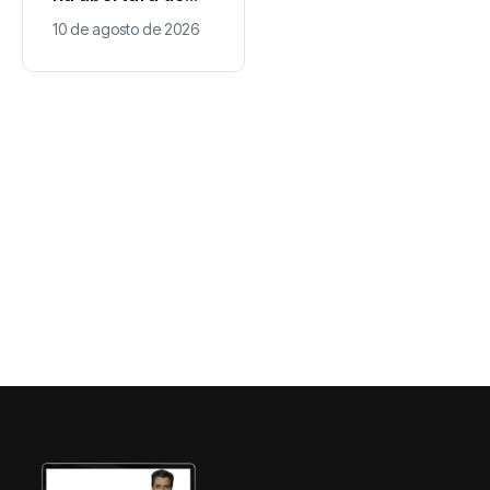
fotografar partes
empresas e
10 de agosto de 2026
10 de agosto de 2026
íntimas de
mantém
funcionárias em
protagonismo no
comércio de
Paraná
Paiçandu