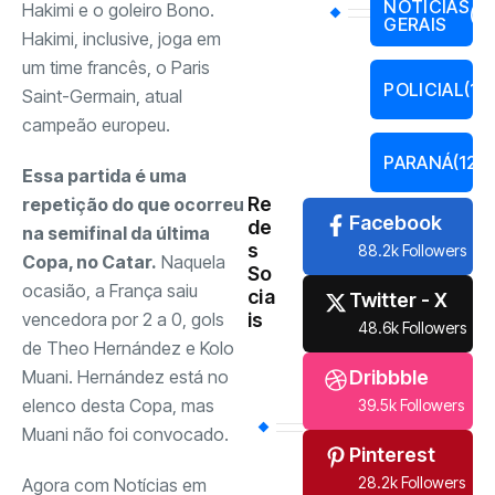
NOTICIAS
Hakimi e o goleiro Bono.
(17
GERAIS
Hakimi, inclusive, joga em
um time francês, o Paris
POLICIAL
(13
Saint-Germain, atual
campeão europeu.
PARANÁ
(121)
Essa partida é uma
Re
repetição do que ocorreu
Facebook
de
na semifinal da última
s
88.2k Followers
Copa, no Catar.
Naquela
So
ocasião, a França saiu
cia
Twitter - X
vencedora por 2 a 0, gols
is
48.6k Followers
de Theo Hernández e Kolo
Muani. Hernández está no
Dribbble
elenco desta Copa, mas
39.5k Followers
Muani não foi convocado.
Pinterest
28.2k Followers
Agora com Notícias em