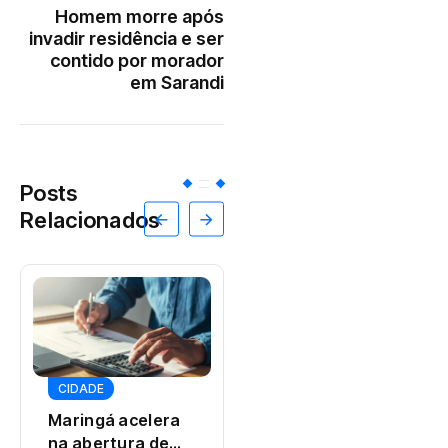
Homem morre após
invadir residência e ser
contido por morador
em Sarandi
Posts
Relacionados
DESTAQUES
CIDADE
Homem é preso
Maringá acelera
após tentar
na abertura de