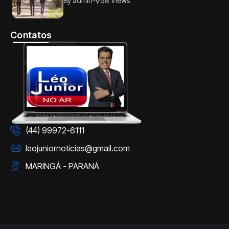
By
admin
58 Views
candidato precisa saber
Contatos
(44) 99972-6111
leojuniornoticias@gmail.com
MARINGÁ - PARANÁ