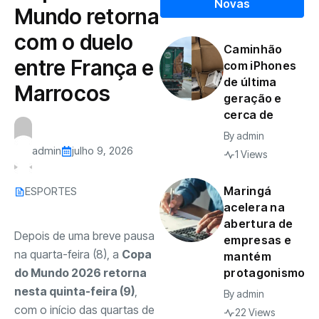
Novas
Mundo retorna
com o duelo
Caminhão
entre França e
com iPhones
de última
Marrocos
geração e
cerca de
By
admin
admin
julho 9, 2026
1 Views
Maringá
ESPORTES
acelera na
abertura de
Depois de uma breve pausa
empresas e
na quarta-feira (8), a
Copa
mantém
do Mundo 2026 retorna
protagonismo
nesta quinta-feira (9)
,
By
admin
com o início das quartas de
22 Views