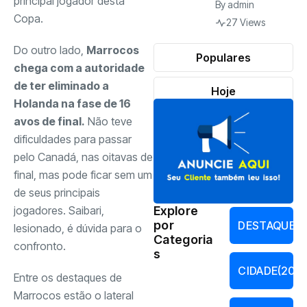
principal jogador desta
By
admin
Copa.
27 Views
Do outro lado,
Marrocos
Populares
chega com a autoridade
de ter eliminado a
Hoje
Holanda na fase de 16
avos de final.
Não teve
dificuldades para passar
pelo Canadá, nas oitavas de
final, mas pode ficar sem um
de seus principais
jogadores. Saibari,
Explore
por
DESTAQUES
lesionado, é dúvida para o
Categoria
confronto.
s
CIDADE
(201)
Entre os destaques de
Marrocos estão o lateral