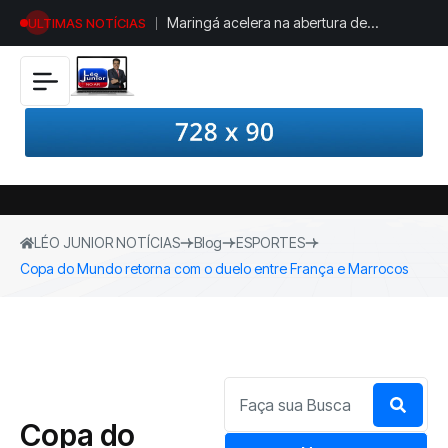
Maringá acelera na abertura de
ULTIMAS NOTÍCIAS
empresas e mantém protagonismo no
Paraná
LÉO JUNIOR NOTÍCIAS
Blog
ESPORTES
Copa do Mundo retorna com o duelo entre França e Marrocos
Copa do