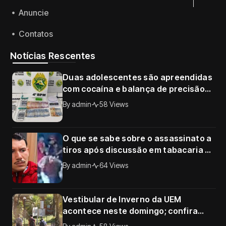
Anuncie
Contatos
Notícias Rescentes
Duas adolescentes são apreendidas
com cocaína e balança de precisão
no Conjunto Requião, em Maringá
By
admin
58 Views
O que se sabe sobre o assassinato a
tiros após discussão em tabacaria de
Sarandi; câmera registrou o crime
By
admin
64 Views
Vestibular de Inverno da UEM
acontece neste domingo; confira
horários, documentos e tudo o que o