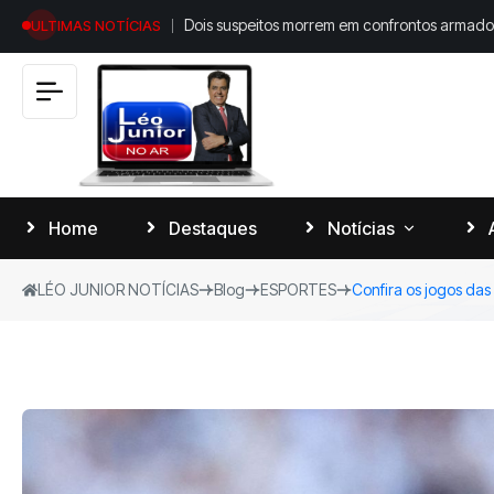
Dois suspeitos morrem em confrontos armado
ULTIMAS NOTÍCIAS
operação policial em Sarandi
Home
Destaques
Notícias
LÉO JUNIOR NOTÍCIAS
Blog
ESPORTES
Confira os jogos das
Cidade
Policia
Esportes
Paraná