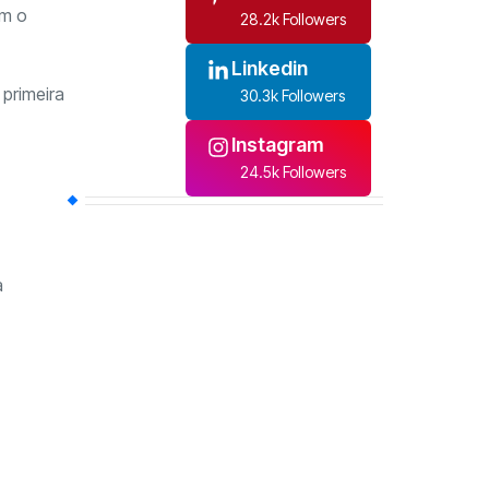
om o
28.2k Followers
Linkedin
 primeira
30.3k Followers
Instagram
24.5k Followers
a