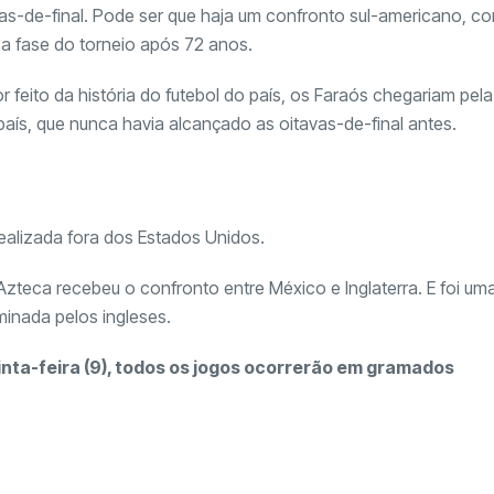
tas-de-final. Pode ser que haja um confronto sul-americano, c
sa fase do torneio após 72 anos.
r feito da história do futebol do país, os Faraós chegariam pela
país, que nunca havia alcançado as oitavas-de-final antes.
realizada fora dos Estados Unidos.
zteca recebeu o confronto entre México e Inglaterra. E foi um
minada pelos ingleses.
uinta-feira (9), todos os jogos ocorrerão em gramados