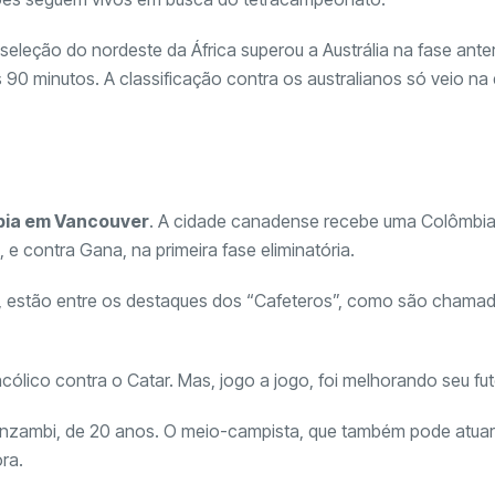
leção do nordeste da África superou a Austrália na fase anter
90 minutos. A classificação contra os australianos só veio na 
mbia em Vancouver
. A cidade canadense recebe uma Colômbi
e contra Gana, na primeira fase eliminatória.
ue, estão entre os destaques dos “Cafeteros”, como são chama
ico contra o Catar. Mas, jogo a jogo, foi melhorando seu fut
anzambi, de 20 anos. O meio-campista, que também pode atua
ra.