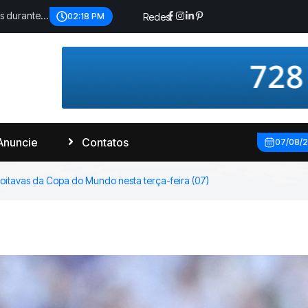
s durante
Redes:
02:19 PM
Anuncie
Contatos
07/08/
 oitavas da Copa do Mundo nesta terça-feira (07)