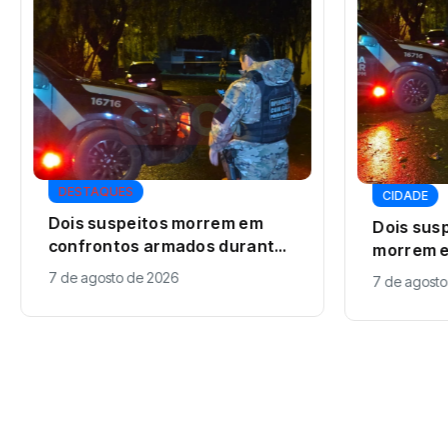
DESTAQUES
CIDADE
Dois suspeitos morrem em
Dois sus
confrontos armados durante
morrem e
operação policial em Sarandi
durante 
7 de agosto de 2026
7 de agosto
Sarandi