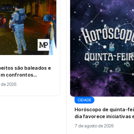
peitos são baleados e
m confrontos
operação policial em
 de 2026
CIDADE
Horóscopo de quinta-feir
dia favorece iniciativas 
decisões que podem abr
7 de agosto de 2026
novos caminhos