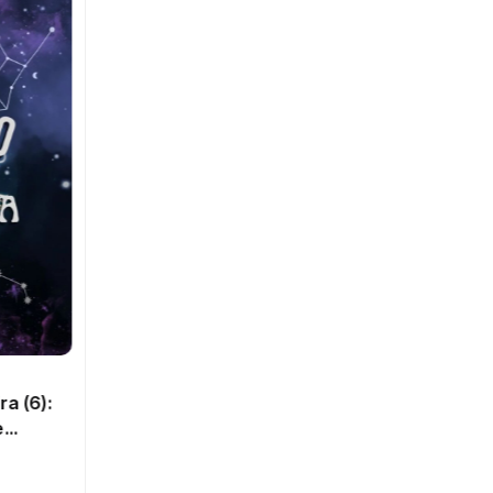
DESTAQUES
Operação policial termina com
dois confrontos armados e
suspeitos baleados em
7 de agosto de 2026
Sarandi
a (6):
e
ir