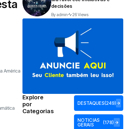
esta
decisões
By
admin
26 Views
da América
Explore
DESTAQUES
(249)
por
amática
Categorias
NOTICIAS
(178)
GERAIS