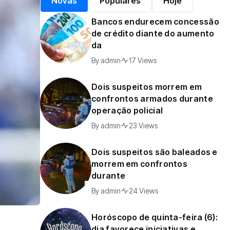
Novas
Populares
Hoje
Bancos endurecem concessão
de crédito diante do aumento
da
By
admin
17 Views
Dois suspeitos morrem em
confrontos armados durante
operação policial
By
admin
23 Views
Dois suspeitos são baleados e
morrem em confrontos
durante
By
admin
24 Views
Horóscopo de quinta-feira (6):
dia favorece iniciativas e