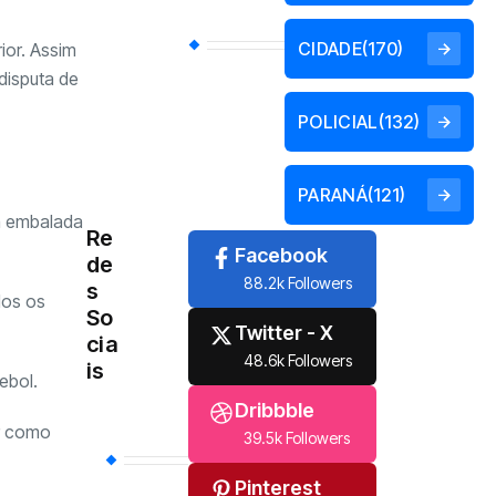
CIDADE
(170)
ior. Assim
disputa de
POLICIAL
(132)
PARANÁ
(121)
a embalada
Re
Facebook
de
88.2k Followers
s
dos os
So
Twitter - X
cia
48.6k Followers
is
ebol.
Dribbble
r como
39.5k Followers
Pinterest