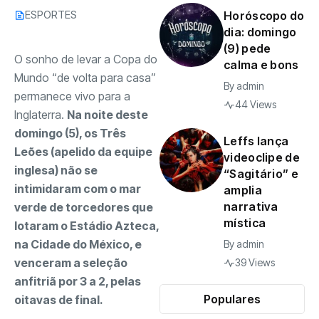
ESPORTES
Horóscopo do
dia: domingo
(9) pede
O sonho de levar a Copa do
calma e bons
Mundo “de volta para casa”
By
admin
permanece vivo para a
44 Views
Inglaterra.
Na noite deste
domingo (5), os Três
Leffs lança
Leões (apelido da equipe
videoclipe de
inglesa) não se
“Sagitário” e
intimidaram com o mar
amplia
narrativa
verde de torcedores que
mística
lotaram o Estádio Azteca,
na Cidade do México, e
By
admin
venceram a seleção
39 Views
anfitriã por 3 a 2, pelas
Populares
oitavas de final.