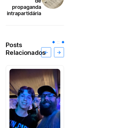
de
propaganda
intrapartidária
Posts
Relacionados