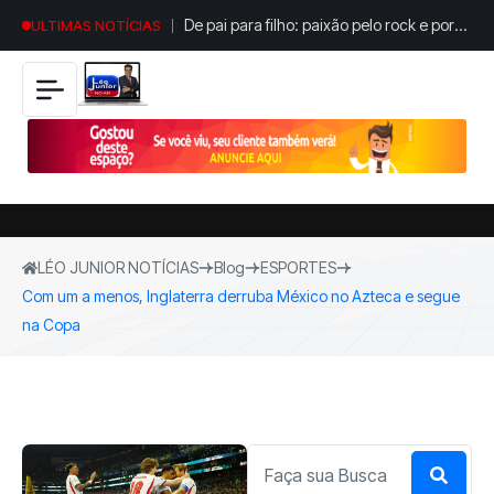
De pai para filho: paixão pelo rock e por
ULTIMAS NOTÍCIAS
discos de vinil atravessa gerações em
Maringá
LÉO JUNIOR NOTÍCIAS
Blog
ESPORTES
Com um a menos, Inglaterra derruba México no Azteca e segue
na Copa