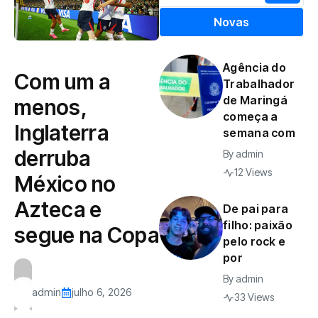
Novas
Agência do
Com um a
Trabalhador
de Maringá
menos,
começa a
Inglaterra
semana com
derruba
By
admin
12 Views
México no
Azteca e
De pai para
filho: paixão
segue na Copa
pelo rock e
por
By
admin
admin
julho 6, 2026
33 Views