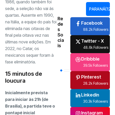
1986, quando também foi
sede, a seleção não vai às
PARANÁ
(121)
quartas. Ausente em 1990,
Re
na Itália, a equipe do país foi
Facebook
de
eliminada nas oitavas de
s
88.2k Followers
So
final pela oitava vez nas
cia
Twitter - X
últimas nove edições. Em
is
48.6k Followers
2022, no Catar, os
mexicanos sequer foram à
Dribbble
fase eliminatória.
39.5k Followers
15 minutos de
Pinterest
loucura
28.2k Followers
Inicialmente prevista
Linkedin
para iniciar às 21h (de
30.3k Followers
Brasília), a partida teve o
pontapé inicial
Instagram