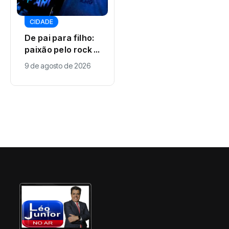
DESTAQUES
CIDADE
Horóscopo do dia:
De pai para filho:
domingo (9) pede
paixão pelo rock e
calma e bons
9 de agosto de 2026
por discos de vinil
encontros para
9 de agosto de 2026
atravessa
os signos
gerações em
Maringá