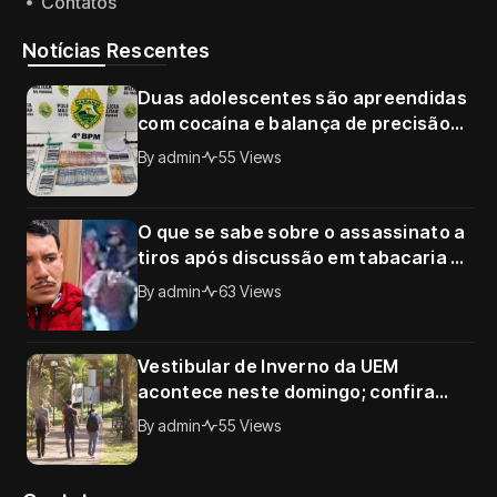
Contatos
Notícias Rescentes
Duas adolescentes são apreendidas
com cocaína e balança de precisão
no Conjunto Requião, em Maringá
By
admin
55 Views
O que se sabe sobre o assassinato a
tiros após discussão em tabacaria de
Sarandi; câmera registrou o crime
By
admin
63 Views
Vestibular de Inverno da UEM
acontece neste domingo; confira
horários, documentos e tudo o que o
By
admin
55 Views
candidato precisa saber