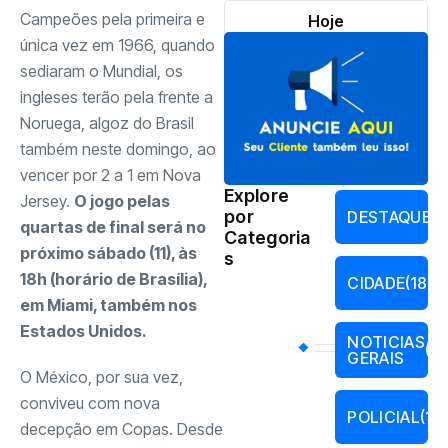
Campeões pela primeira e
Hoje
única vez em 1966, quando
sediaram o Mundial, os
ingleses terão pela frente a
Noruega, algoz do Brasil
também neste domingo, ao
vencer por 2 a 1 em Nova
Explore
Jersey.
O jogo pelas
por
DESTAQUES
quartas de final será no
Categoria
próximo sábado (11), às
s
18h (horário de Brasília),
CIDADE
(189)
em Miami, também nos
Estados Unidos.
NOTICIAS
(17
GERAIS
O México, por sua vez,
conviveu com nova
POLICIAL
(13
decepção em Copas. Desde