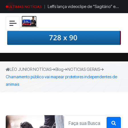
Leffs lança videoclipe de “Sagitário” e
ULTIMAS NOTÍCIAS
amplia narrativa mística do álbum
Atravessada
LÉO JUNIOR NOTÍCIAS
Blog
NOTICIAS GERAIS
Chamamento público vai mapear protetores independentes de
animais