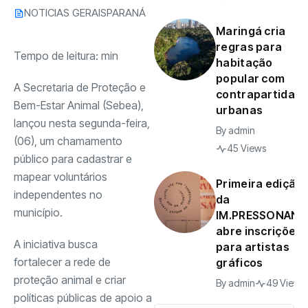
NOTICIAS GERAIS
PARANÁ
Maringá cria
regras para
Tempo de leitura:
min
habitação
popular com
A Secretaria de Proteção e
contrapartidas
Bem-Estar Animal (Sebea),
urbanas
lançou nesta segunda-feira,
By
admin
(06), um chamamento
45 Views
público para cadastrar e
mapear voluntários
Primeira edição
independentes no
da
município.
IM.PRESSONANT
abre inscrições
A iniciativa busca
para artistas
fortalecer a rede de
gráficos
proteção animal e criar
By
admin
49 Views
políticas públicas de apoio a