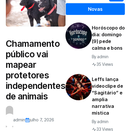
Novas
Horóscopo do
dia: domingo
Chamamento
(9) pede
calma e bons
público vai
By
admin
mapear
35 Views
protetores
Leffs lança
independentes
videoclipe de
“Sagitário” e
de animais
amplia
narrativa
mística
admin
julho 7, 2026
By
admin
33 Views