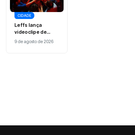
CIDADE
CIDADE
Leffs lança
Maringá cria
videoclipe de
regras para
“Sagitário” e
habitação
9 de agosto de 2026
9 de agosto de 2026
amplia narrativa
popular com
mística do álbum
contrapartidas
Atravessada
urbanas e
ambientais