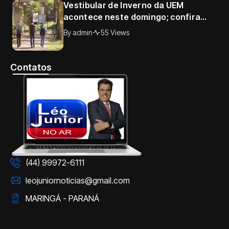
Vestibular de Inverno da UEM
acontece neste domingo; confira
horários, documentos e tudo o que o
By
admin
55 Views
candidato precisa saber
Contatos
(44) 99972-6111
leojuniornoticias@gmail.com
MARINGÁ - PARANÁ