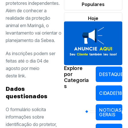
protetores independentes.
Populares
Além de conhecer a
realidade da proteção
Hoje
animal em Maringá, o
levantamento vai orientar o
planejamento da Sebea.
As inscrições podem ser
feitas até o dia 04 de
Explore
agosto por meio
por
DESTAQUES
deste link
.
Categoria
s
Dados
CIDADE
(187)
questionados
O formulário solicita
NOTICIAS
(17
GERAIS
informações sobre
identificação do protetor,