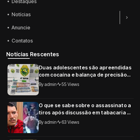
Destaques
Notícias
Anuncie
Contatos
Notícias Rescentes
Duas adolescentes são apreendidas
com cocaína e balança de precisão
no Conjunto Requião, em Maringá
By
admin
55 Views
O que se sabe sobre o assassinato a
tiros após discussão em tabacaria de
Sarandi; câmera registrou o crime
By
admin
63 Views