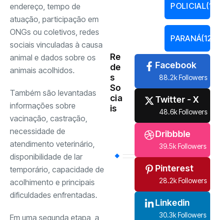
POLICIAL
(13
endereço, tempo de
atuação, participação em
ONGs ou coletivos, redes
PARANÁ
(121)
sociais vinculadas à causa
Re
animal e dados sobre os
Facebook
de
animais acolhidos.
s
88.2k Followers
So
Também são levantadas
cia
Twitter - X
informações sobre
is
48.6k Followers
vacinação, castração,
necessidade de
Dribbble
atendimento veterinário,
39.5k Followers
disponibilidade de lar
Pinterest
temporário, capacidade de
28.2k Followers
acolhimento e principais
dificuldades enfrentadas.
Linkedin
30.3k Followers
Em uma segunda etapa, a