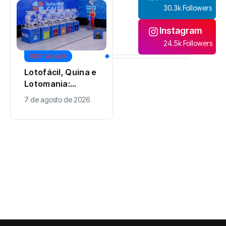
30.3k Followers
Instagram
24.5k Followers
DESTAQUES
Lotofácil, Quina e
Lotomania:
CIDADE
confira os
7 de agosto de 2026
Jovem de 18 anos
resultados dos
que morreu em
concursos desta
grave acidente na
sexta-feira (7)
7 de agosto de 2026
Avenida Colombo
é identificada