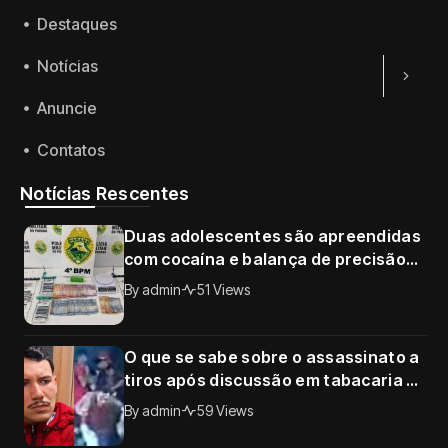
Destaques
Notícias
Anuncie
Contatos
Notícias Rescentes
Duas adolescentes são apreendidas
com cocaína e balança de precisão
no Conjunto Requião, em Maringá
By
admin
51 Views
O que se sabe sobre o assassinato a
tiros após discussão em tabacaria de
Sarandi; câmera registrou o crime
By
admin
59 Views