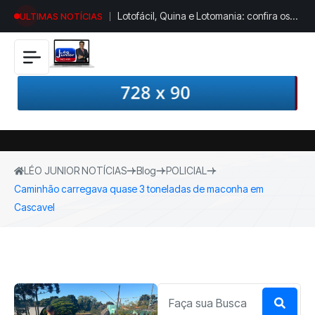
Lotofácil, Quina e Lotomania: confira os
ULTIMAS NOTÍCIAS
resultados dos concursos desta sexta-
feira (7)
LÉO JUNIOR NOTÍCIAS
Blog
POLICIAL
Caminhão carregava quase 3 toneladas de maconha em
Cascavel