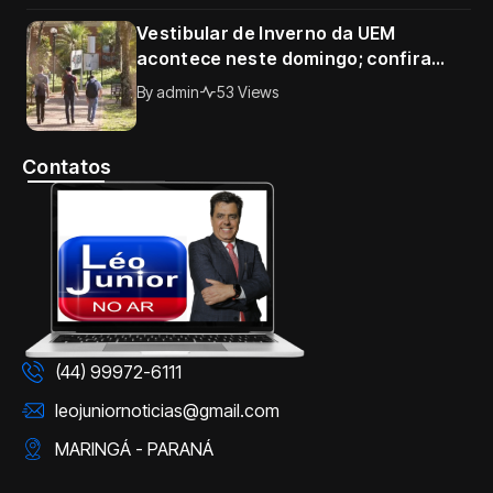
Vestibular de Inverno da UEM
acontece neste domingo; confira
horários, documentos e tudo o que o
By
admin
53 Views
candidato precisa saber
Contatos
(44) 99972-6111
leojuniornoticias@gmail.com
MARINGÁ - PARANÁ