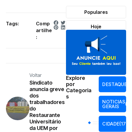
Populares
Tags:
Comp
Hoje
artilhe
:
Voltar
Explore
Sindicato
por
DESTAQUES
anuncia greve
Categoria
dos
s
NOTICIAS
trabalhadores
(17
GERAIS
do
Restaurante
Universitário
CIDADE
(177)
da UEM por