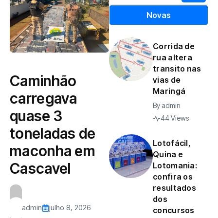
Novas
Corrida de
rua altera
transito nas
Caminhão
vias de
Maringá
carregava
By
admin
quase 3
44 Views
toneladas de
Lotofácil,
maconha em
Quina e
Cascavel
Lotomania:
confira os
resultados
dos
admin
julho 8, 2026
concursos