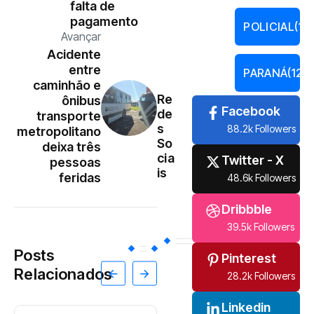
falta de
pagamento
POLICIAL
(13
Avançar
Acidente
entre
PARANÁ
(121)
caminhão e
Re
ônibus
Facebook
de
transporte
s
88.2k Followers
metropolitano
So
deixa três
cia
Twitter - X
pessoas
is
feridas
48.6k Followers
Dribbble
39.5k Followers
Posts
Pinterest
Relacionados
28.2k Followers
Linkedin