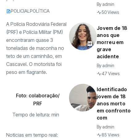
By
admin
POLICIAL
POLÍTICA
50 Views
A Polícia Rodoviária Federal
Jovem de 18
(PRF) e Polícia Militar (PM)
anos que
encontraram quase 3
morreu em
toneladas de maconha no
grave
teto de um caminhão, em
acidente
Cascavel. O motorista foi
By
admin
peso em flagrante.
47 Views
Identificado
Foto: colaboração/
jovem de 18
PRF
anos morto
em confronto
Tempo de leitura:
min
com
By
admin
Notícias em tempo real:
85 Views